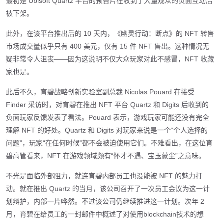
最初是 Ubisoft Quartz 平台的预告片在收到了大量观众的负面互动后
被下架。
此外，在该平台推出后的 10 天内，《幽灵行动：断点》的 NFT 转售
市场成交量似乎只有 400 美元，仅有 15 件 NFT 售出。这种情况无
疑非常令人沮丧——因为这说明不仅大众玩家对此不感冒，NFT 收藏
家也是。
此后不久，育碧战略创新实验室副总裁 Nicolas Pouard 在接受
Finder 采访时，对育碧在推出 NFT 平台 Quartz 和 Digits 后收到的
负面玩家反馈发表了看法。Pouard 表示，游戏玩家可能还没有完全
理解 NFT 的好处。Quartz 和 Digits 对玩家来说是一个“个人选择的
问题”，玩家“在任何时候”都不会被迫使用它们。不难看出，在这位育
碧高管看来，NFT 在游戏领域颇有“怀才不遇、宝玉蒙尘”之意味。
不光是面临外部阻力，就连育碧内部员工也没能被 NFT 的魅力打
动。就在推出 Quartz 的当月，该公司召开了一次员工会议为这一计
划辩护，内部一片哗然。不过该公司仍继续推进这一计划。次年 2
月，育碧在给员工的一封邮件中概述了对使用blockchain技术的想