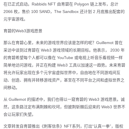
在已正式启动。Rabbids NFT 由育碧在 Polygon 链上发布，总计
2066 枚，售价 100 SAND，The Sandbox 还计划 2 月底推出配套的
元宇宙游戏。
育碧的Web3游戏愿景
那么在育碧心里，未来的游戏世界应该是怎样的呢？Guillemot 曾在
采访中谈到过育碧在 Web3 游戏领域的长期目标。他表示， 2030 年
的育碧希望每个人都可以像在 YouTube 或电视上听音乐看视频一样
简单地访问游戏，并正在构建 Web3 工具以加速这一趋势。未来育碧
将允许玩家出现在多个元宇宙虚拟世界中，自由地在不同游戏间互
动、创造、拥有并转移游戏资产，甚至在不同平台之间和虚拟世界之
间移动。
从 Guillemot 的描述中，我们也得以一窥育碧的 Web3 游戏愿景。诚
然，这条路注定布满荆棘和坎坷，但披荆斩棘后迎来的 Web3 世界不
会让玩家们失望。
文章转发自育碧推出《刺客信条》NFT系列，打出“认真一拳”，版权