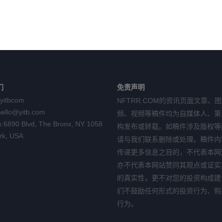
们
免责声明
yitbcom
NFTRR.COM的资讯页面文章、
hello@yitb.com
频、视频等稿件均为自媒体人、第
:
6890 Blvd, The Bronx, NY 1058
构发布或转载。如稿件涉及版权等
rk, USA
请与我们联系删除或处理。稿件内
传递更多信息之目的，不代表本网
亦不代表本网站赞同其观点或证实
的真实性，更不对您的投资构成建
们不鼓励任何形式的投资行为、购
行为。