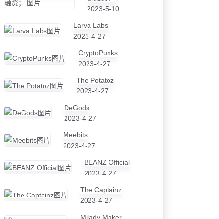
2023-5-10
Larva Labs
2023-4-27
CryptoPunks
2023-4-27
The Potatoz
2023-4-27
DeGods
2023-4-27
Meebits
2023-4-27
BEANZ Official
2023-4-27
The Captainz
2023-4-27
Milady Maker