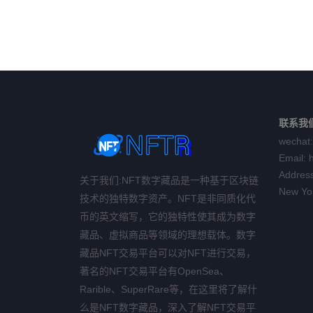
联系我
wechat:
Email:
Address
关于我们:NFT数字藏品是一种基于区块链
New Yo
技术的独特数字资产。NFT是非同质化代
币的英文缩写，它的独特性使其成为数字
藏品、虚拟商品等领域的理想载体。数字
藏品NFT交易平台可以对NFT进行交易，
著名的NFT交易平台有OpenSea、
Rarible、SuperRare等，在这里将了解什
么是NFT数字藏品，深入了解NFT交易平