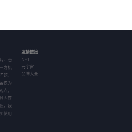
友情链接
NFT
图片、音
元宇宙
三方机
品牌大全
问题，
容仅为
观点，
其内容
议。我
买使用