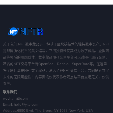
关于我们:NFT数字藏品是一种基于区块链技术的独特数字资产。NFT
是非同质化代币的英文缩写，它的独特性使其成为数字藏品、虚拟商
品等领域的理想载体。数字藏品NFT交易平台可以对NFT进行交易，
著名的NFT交易平台有OpenSea、Rarible、SuperRare等，在这里
将了解什么是NFT数字藏品，深入了解NFT交易平台，共同探索数字
未来的无限可能性！内容资讯仅代表作者观点与平台立场无关，仅供
参考。
联系我们
wechat:
yitbcom
Email:
hello@yitb.com
Address:
6890 Blvd, The Bronx, NY 1058 New York, USA