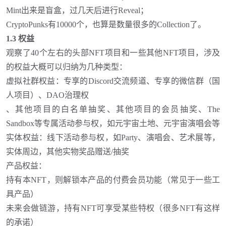
Mint出来是盲盒，过几天后进行Reveal
；
CryptoPunks有10000个，也算是数量很多的Collection了
。
1.3 权益
观察了
40个左右的头部NFT项目和一些其他NFT项目，涉及
的权益大概可以归纳为几种类型：
虚拟社群权益
：
专享的
Discord交流频道
、
专享的微信群（国
人项目）
、
DAO治理权
、
其他项目的白名单抽奖
、
其他项目的会员抽奖
、
The
Sandbox等专属活动参与权，如元宇宙土地、元宇宙演唱会等
实体权益
：
线下活动参与权，如
Party、演唱会、艺术展等
，
实体周边，其他实物奖品赠送
/抽奖
产品权益
：
持有本
NFT，则解锁本产品的付费会员功能（常见于一些工
具产品）
未来会做链游，持有
NFT可享受某些特权（很多NFT有这样
的承诺）