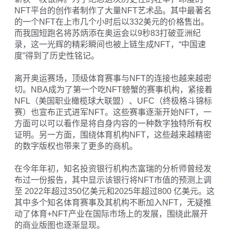
NFT平台的创作者制作了大量NFT艺术品。其中最著名
的一个NFT在上市几个小时后以332美元的价格售出。
而我国短跑名将苏炳添在奥运会以9秒83打破亚洲纪
录，这一光辉的精彩瞬间也被上链生成NFT，“中国速
度”得到了历史性铭记。
离开奥运赛场，顶级体育赛事与NFT的连接也越来越密
切。NBA成为了第一个吃NFT螃蟹的赛事机构，紧接着
NFL（美国职业橄榄球大联盟）、UFC（终极格斗锦标
赛）也宣布正式进军NFT。这些赛事逐渐开始NFT，一
方面可以可以看作是将自身内容的一种数字独特所有权
证明。另一方面，围绕体育机构NFT，这些越来越精密
的数字版权也带来了更多的商机。
在今年年初，知名投资银行机构杰富瑞的分析师曾经发
布过一份报告，其中显示该银行将NFT市值的预测上调
至 2022年超过350亿美元和2025年超过800 亿美元。这
其中多个知名体育赛事及其机构不断加入NFT，无疑推
动了体育+NFT产业在国际市场上的发展，围绕此展开
的商业版图也逐渐显现。