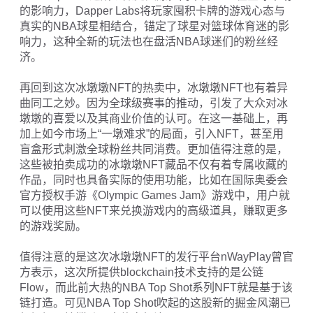
的影响力，Dapper Labs将玩家囤积卡牌的游戏心态与
真实的NBA球星相结合，锚定了球星对篮球体育迷的影
响力，这种全新的玩法也在盘活NBA球迷们的粉丝经
济。
再回到这次冰墩墩NFT的热卖中，冰墩墩NFT也有着异
曲同工之妙。因为全球级赛事的推动，引发了大众对冰
墩墩的喜爱以及其商业价值的认可。在这一基础上，再
加上如今市场上“一墩难求”的局面，引入NFT，甚至用
盲盒形式刺激全球粉丝共同消费。更加值得注意的是，
这些被拍卖成功的冰墩墩NFT藏品不仅有着专属收藏的
作品，同时也具备实际的使用功能，比如在国际奥委会
官方授权手游《Olympic Games Jam》游戏中，用户就
可以使用这些NFT来兑换游戏内的高级道具，赚取更多
的游戏奖励。
值得注意的是这次冰墩墩NFT的发行平台nWayPlay曾官
方表示，这次所提供blockchain技术支持的是公链
Flow，而此前大热的NBA Top Shot系列NFT就是基于该
链打造。可见NBA Top Shot吹起的这股新的掘金风潮已