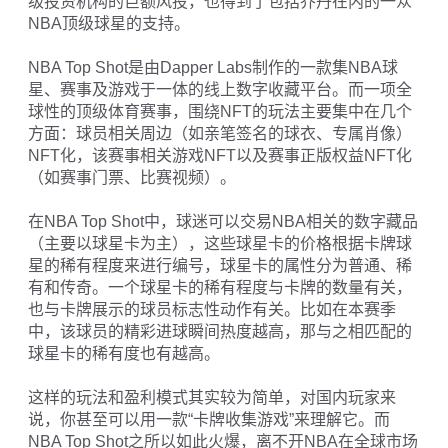
级投资机构的巨额风投，也得到了包括乔丹在内的一众
NBA顶级球星的支持。
NBA Top Shot是由Dapper Labs制作的一款集NBA球
星、赛事及游戏于一体的线上数字收藏平台。而一项全
球性的顶级体育赛事，围绕NFT的玩法主要集中在几个
方面：球员相关周边（如亲笔签名的球衣、专属肖像）
NFT化，该赛事相关游戏NFT以及赛事正版权益NFT化
（如赛事门票、比赛视频）。
在NBA Top Shot中，球迷可以交易NBA相关的数字藏品
（主要以球星卡为主），这些球星卡的价格根据卡牌球
星的稀有程度来进行编号，球星卡的属性分为普通、稀
有和传奇。一个球星卡的稀有程度与卡牌的数量有关，
也与卡牌展示的球员标志性动作有关。比如在本赛季
中，该球员的精彩进球瞬间热度越高，那与之相匹配的
球星卡的稀有度也有越高。
这样的玩法和盈利模式其实较为简单，对国内玩家来
说，你甚至可以用一款“卡牌收集游戏”来理解它。而
NBA Top Shot之所以如此火爆，离不开NBA在全球市场