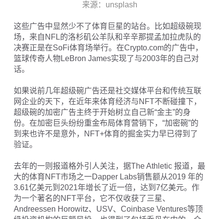
来源：unsplash
这些广告中显然少不了体育巨星的站台。比如超级碗现
场，来自NFL的洛杉矶公羊队和辛辛那提孟加拉虎队的
决赛正是在SoFi体育场举行。在Crypto.com的广告中，
篮球传奇人物LeBron James实现了与2003年的自己对
话。
如果说前几年超级碗广告还是社交媒体平台和传统互联
网企业的天下，在近年来体育经济与NFT不断碰撞下，
超级碗的加密广告主终于开始树立自己新“金主”的身
份。在加密巨头纷纷重金布局体育营销下，“加密碗”的
到来也许不是意外，NFT+体育的掘金实力早已得到了
验证。
去年的一则报道格外引人关注，据The Athletic 报道，最
大的体育NFT市场之一Dapper Labs销售额从2019 年的
3.61亿美元到2021年增长了近一倍，达到7亿美元。作
为一个著名的NFT平台，它不仅收获了三星、
Andreessen Horowitz、USV、Coinbase Ventures等顶