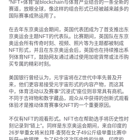
“NFT+体育”是blockchain与体育产业结合的一条全新的
赛道，放眼全球，像这样的组合形式已经被越来越多的
国际赛事成熟运用了。
在去年东京奥运会期间，英国代表团成为了首支推出东
京奥运会主题NFT的代表队。比赛期间，英国队在东京
奥运会所有传奇时刻、视频、照片等为主题都被制成
NFT形式，并且在东京奥运会后，英国也在持续推出系
列体育NFT，鼓励网友通过通过使用加密貨幣或法币购
买专属的精彩时刻。
美国银行曾经认为，元宇宙将在Z世代中率先普及开
来，他们更容易接受元宇宙形式的内容产物，而这其
中，体育活动以及赛事“沉浸式”座位则非常具有商机。
不同于吉祥物和数字藏品，观众从中获得的创新式观看
体验才是推动体育赛事化NFT的一个重要原因。
不仅有NFT的观看形式。NFT也在帮助选手将历史性时
刻记录到“链上”。同样是东京奥运会期间，来自印度的
26岁举重女将米拉拜·查努在女子49公斤级举重比赛中
斩获一枚银牌。为了纪念这次历史性的壮举，印度的