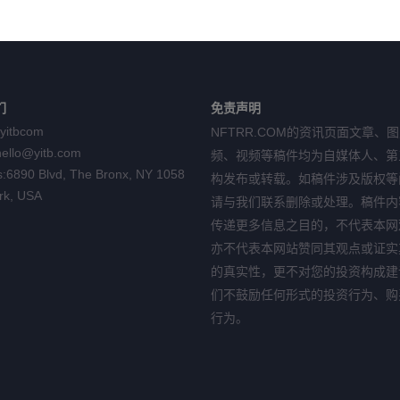
们
免责声明
yitbcom
NFTRR.COM的资讯页面文章、
hello@yitb.com
频、视频等稿件均为自媒体人、第
:
6890 Blvd, The Bronx, NY 1058
构发布或转载。如稿件涉及版权等
rk, USA
请与我们联系删除或处理。稿件内
传递更多信息之目的，不代表本网
亦不代表本网站赞同其观点或证实
的真实性，更不对您的投资构成建
们不鼓励任何形式的投资行为、购
行为。