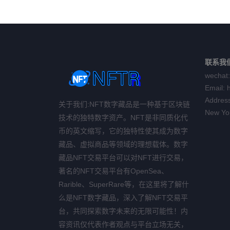
联系我
wechat:
Email:
Address
关于我们:NFT数字藏品是一种基于区块链
New Yo
技术的独特数字资产。NFT是非同质化代
币的英文缩写，它的独特性使其成为数字
藏品、虚拟商品等领域的理想载体。数字
藏品NFT交易平台可以对NFT进行交易，
著名的NFT交易平台有OpenSea、
Rarible、SuperRare等，在这里将了解什
么是NFT数字藏品，深入了解NFT交易平
台，共同探索数字未来的无限可能性！内
容资讯仅代表作者观点与平台立场无关，