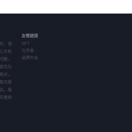
友情链接
NFT
图片、音
元宇宙
三方机
品牌大全
问题，
容仅为
观点，
其内容
议。我
买使用