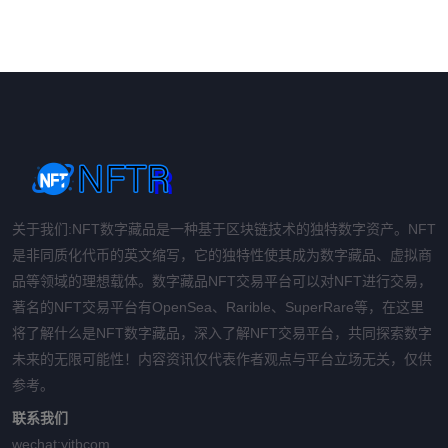
关于我们:NFT数字藏品是一种基于区块链技术的独特数字资产。NFT
是非同质化代币的英文缩写，它的独特性使其成为数字藏品、虚拟商
品等领域的理想载体。数字藏品NFT交易平台可以对NFT进行交易，
著名的NFT交易平台有OpenSea、Rarible、SuperRare等，在这里
将了解什么是NFT数字藏品，深入了解NFT交易平台，共同探索数字
未来的无限可能性！内容资讯仅代表作者观点与平台立场无关，仅供
参考。
联系我们
wechat:
yitbcom